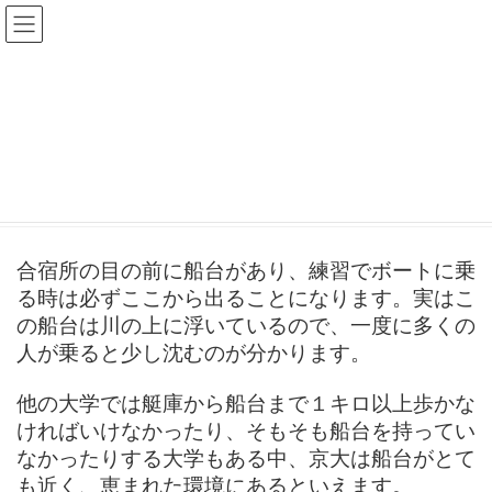
コ
ナ
ン
ビ
テ
ゲ
ン
ー
ツ
シ
へ
ョ
船台（せんだい）
ス
ン
キ
に
ッ
移
プ
動
HOME
京都大学ボート部とは？
施設紹介
船台（せんだい）
合宿所の目の前に船台があり、練習でボートに乗
る時は必ずここから出ることになります。実はこ
の船台は川の上に浮いているので、一度に多くの
人が乗ると少し沈むのが分かります。
他の大学では艇庫から船台まで１キロ以上歩かな
ければいけなかったり、そもそも船台を持ってい
なかったりする大学もある中、京大は船台がとて
も近く、恵まれた環境にあるといえます。